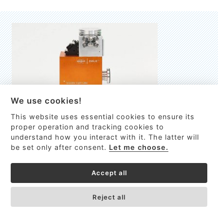
We use cookies!
This website uses essential cookies to ensure its
EMILIE
proper operation and tracking cookies to
understand how you interact with it. The latter will
První nano-elektro-mechanický (NEMS) FTIR analyzátor
be set only after consent.
Let me choose.
VÍCE INFORMACÍ >
Accept all
Reject all