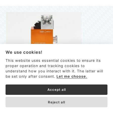
We use cookies!
This website uses essential cookies to ensure its
EMILIE
proper operation and tracking cookies to
understand how you interact with it. The latter will
První nano-elektro-mechanický (NEMS) FTIR analyzátor
be set only after consent.
Let me choose.
VÍCE INFORMACÍ >
Accept all
Reject all