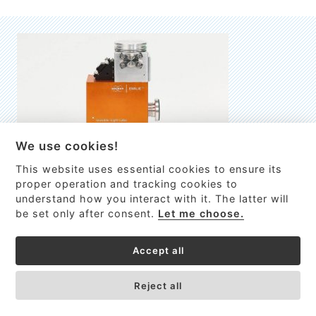
We use cookies!
This website uses essential cookies to ensure its
EMILIE
proper operation and tracking cookies to
understand how you interact with it. The latter will
První nano-elektro-mechanický (NEMS) FTIR analyzátor
be set only after consent.
Let me choose.
VÍCE INFORMACÍ >
Accept all
Reject all