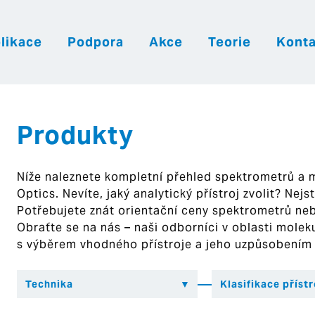
likace
Podpora
Akce
Teorie
Konta
|
|
|
Česky
English
Slovenija
Hrvatsk
Produkty
Níže naleznete kompletní přehled spektrometrů a
Optics. Nevíte, jaký analytický přístroj zvolit? Nej
Potřebujete znát orientační ceny spektrometrů ne
Obraťte se na nás – naši odborníci v oblasti mol
s výběrem vhodného přístroje a jeho uzpůsobením