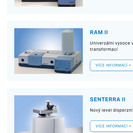
RAM II
Univerzální vysoce
transformací
VÍCE INFORMACÍ >
SENTERRA II
Nový level disperz
VÍCE INFORMACÍ >