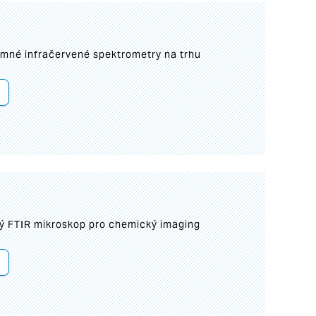
umné infračervené spektrometry na trhu
ý FTIR mikroskop pro chemický imaging