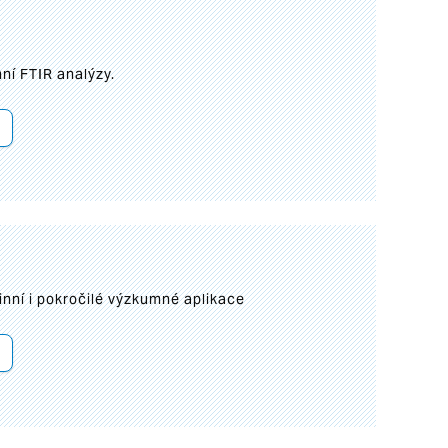
ní FTIR analýzy.
inní i pokročilé výzkumné aplikace