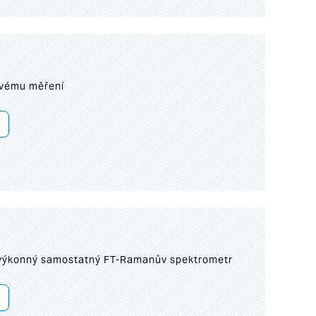
ovému měření
 výkonný samostatný FT-Ramanův spektrometr