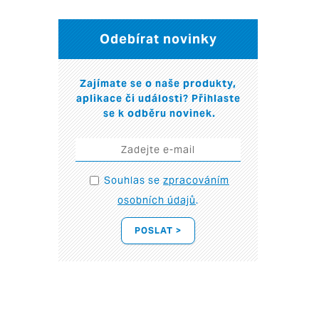
Odebírat novinky
Zajímate se o naše produkty,
aplikace či události? Přihlaste
se k odběru novinek.
Souhlas se
zpracováním
osobních údajů
.
POSLAT >