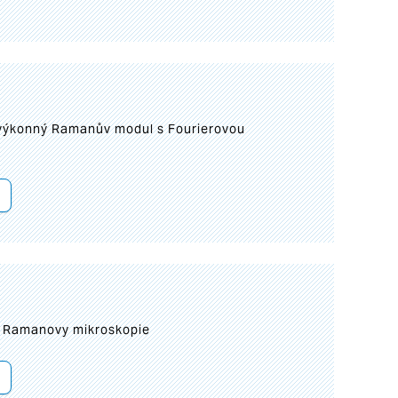
 výkonný Ramanův modul s Fourierovou
ní Ramanovy mikroskopie