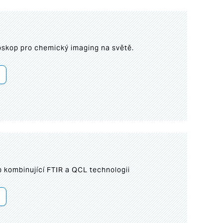
roskop pro chemický imaging na světě.
 kombinující FTIR a QCL technologii