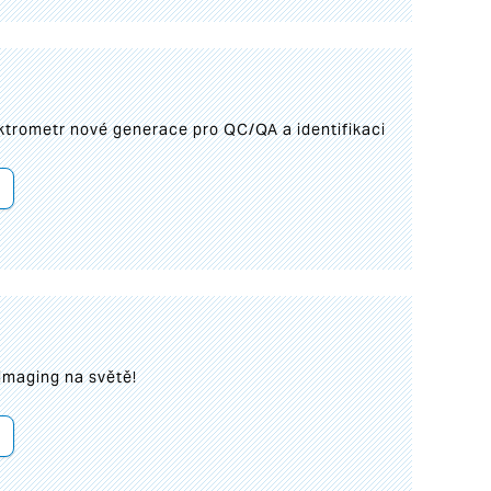
trometr nové generace pro QC/QA a identifikaci
imaging na světě!