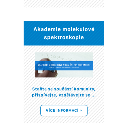
Akademie molekulové
spektroskopie
Staňte se součástí komunity,
přispívejte, vzdělávejte se ...
VÍCE INFORMACÍ >