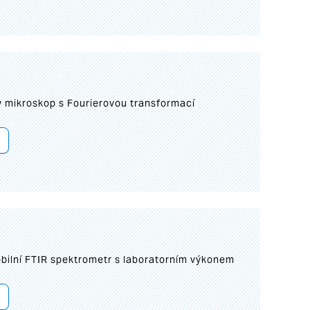
I
mikroskop s Fourierovou transformací
bilní FTIR spektrometr s laboratorním výkonem