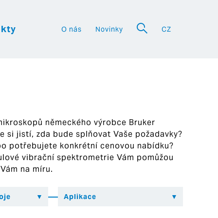
kty
O nás
Novinky
CZ
a
 mikroskopů německého výrobce Bruker
ste si jistí, zda bude splňovat Vaše požadavky?
bo potřebujete konkrétní cenovou nabídku?
ekulové vibrační spektrometrie Vám pomůžou
 Vám na míru.