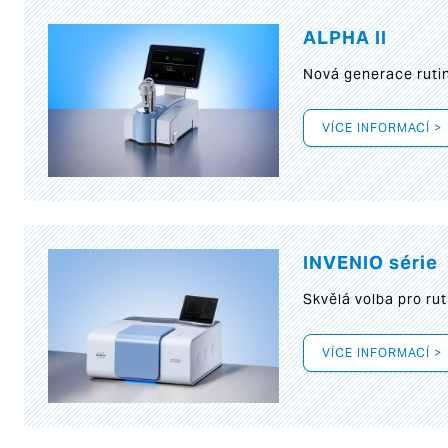
ALPHA II
Nová generace rutin
VÍCE INFORMACÍ >
INVENIO série
Skvělá volba pro rut
VÍCE INFORMACÍ >