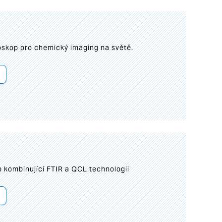
roskop pro chemický imaging na světě.
 kombinující FTIR a QCL technologii