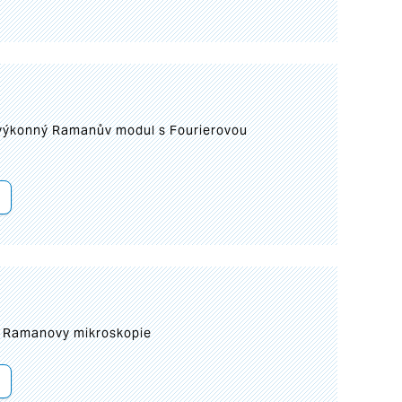
 výkonný Ramanův modul s Fourierovou
ní Ramanovy mikroskopie