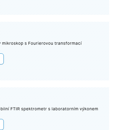
I
mikroskop s Fourierovou transformací
bilní FTIR spektrometr s laboratorním výkonem