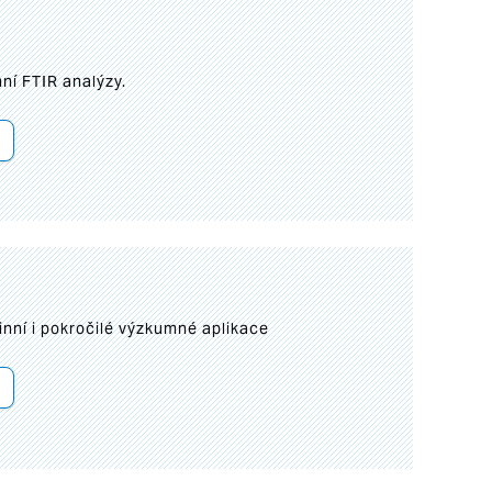
ní FTIR analýzy.
inní i pokročilé výzkumné aplikace