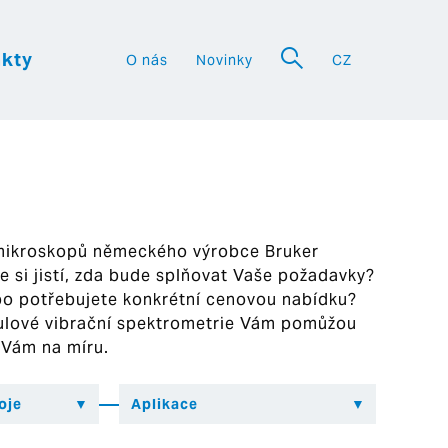
kty
O nás
Novinky
CZ
a
 mikroskopů německého výrobce Bruker
ste si jistí, zda bude splňovat Vaše požadavky?
bo potřebujete konkrétní cenovou nabídku?
ekulové vibrační spektrometrie Vám pomůžou
 Vám na míru.