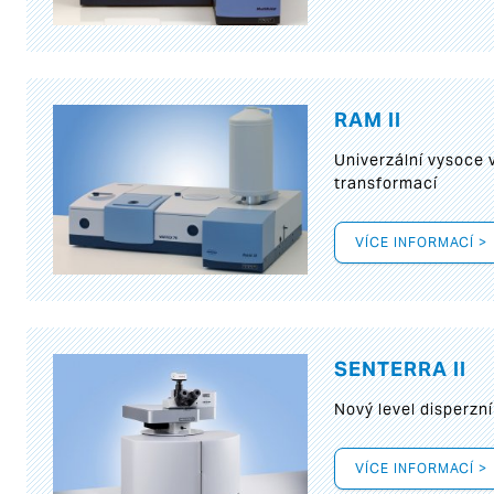
RAM II
Univerzální vysoce
transformací
VÍCE INFORMACÍ >
SENTERRA II
Nový level disperz
VÍCE INFORMACÍ >