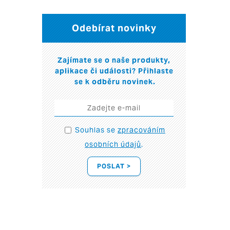
Odebírat novinky
Zajímate se o naše produkty,
aplikace či události? Přihlaste
se k odběru novinek.
Souhlas se
zpracováním
osobních údajů
.
POSLAT >