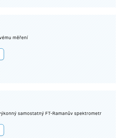
ovému měření
 výkonný samostatný FT-Ramanův spektrometr