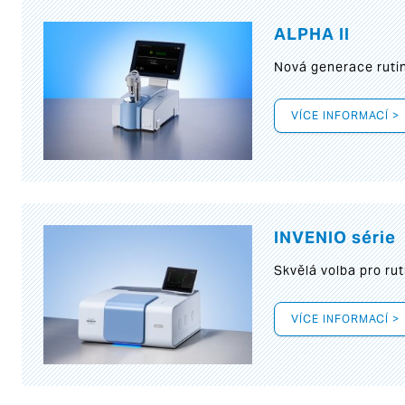
ALPHA II
Nová generace rutin
VÍCE INFORMACÍ >
INVENIO série
Skvělá volba pro rut
VÍCE INFORMACÍ >