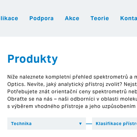
likace
Podpora
Akce
Teorie
Konta
|
|
|
Česky
English
Slovenija
Hrvatsk
Produkty
Níže naleznete kompletní přehled spektrometrů a
Optics. Nevíte, jaký analytický přístroj zvolit? Nej
Potřebujete znát orientační ceny spektrometrů ne
Obraťte se na nás – naši odborníci v oblasti mol
s výběrem vhodného přístroje a jeho uzpůsobením