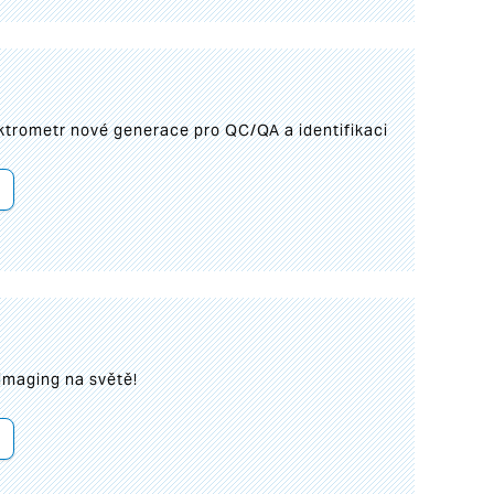
trometr nové generace pro QC/QA a identifikaci
imaging na světě!