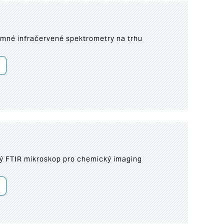
umné infračervené spektrometry na trhu
ý FTIR mikroskop pro chemický imaging