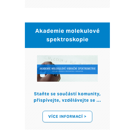
Akademie molekulové
spektroskopie
Staňte se součástí komunity,
přispívejte, vzdělávejte se ...
VÍCE INFORMACÍ >