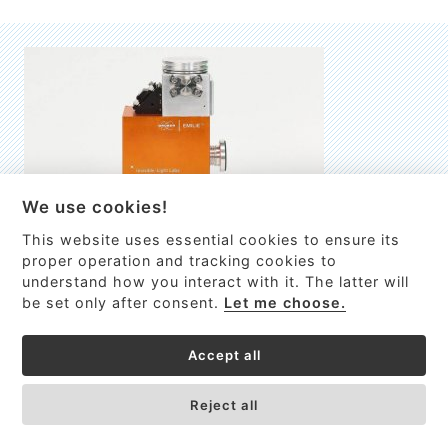
We use cookies!
This website uses essential cookies to ensure its
EMILIE
proper operation and tracking cookies to
understand how you interact with it. The latter will
První nano-elektro-mechanický (NEMS) FTIR analyzátor
be set only after consent.
Let me choose.
VÍCE INFORMACÍ >
Accept all
Reject all