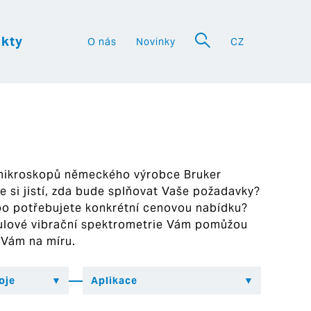
kty
O nás
Novinky
CZ
a
 mikroskopů německého výrobce Bruker
ste si jistí, zda bude splňovat Vaše požadavky?
bo potřebujete konkrétní cenovou nabídku?
ekulové vibrační spektrometrie Vám pomůžou
 Vám na míru.