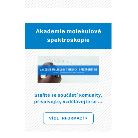
Akademie molekulové
spektroskopie
Staňte se součástí komunity,
přispívejte, vzdělávejte se ...
VÍCE INFORMACÍ >