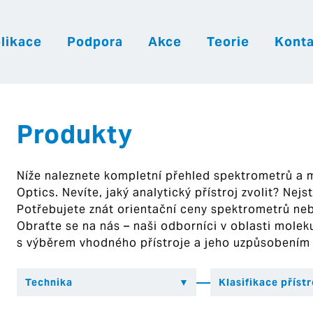
likace
Podpora
Akce
Teorie
Konta
|
|
|
Česky
English
Slovenija
Hrvatsk
Produkty
Níže naleznete kompletní přehled spektrometrů a
Optics. Nevíte, jaký analytický přístroj zvolit? Nej
Potřebujete znát orientační ceny spektrometrů ne
Obraťte se na nás – naši odborníci v oblasti mol
s výběrem vhodného přístroje a jeho uzpůsobením