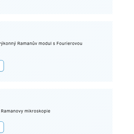
 výkonný Ramanův modul s Fourierovou
ní Ramanovy mikroskopie