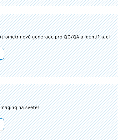
trometr nové generace pro QC/QA a identifikaci
imaging na světě!