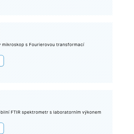
I
mikroskop s Fourierovou transformací
bilní FTIR spektrometr s laboratorním výkonem