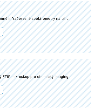
umné infračervené spektrometry na trhu
ý FTIR mikroskop pro chemický imaging