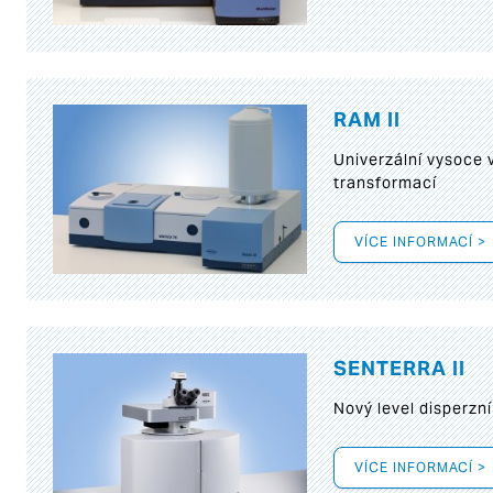
RAM II
Univerzální vysoce
transformací
VÍCE INFORMACÍ >
SENTERRA II
Nový level disperz
VÍCE INFORMACÍ >