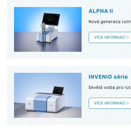
ALPHA II
Nová generace rutin
VÍCE INFORMACÍ >
INVENIO série
Skvělá volba pro rut
VÍCE INFORMACÍ >