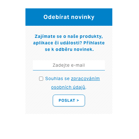
Odebírat novinky
Zajímate se o naše produkty,
aplikace či události? Přihlaste
se k odběru novinek.
Souhlas se
zpracováním
osobních údajů
.
POSLAT >