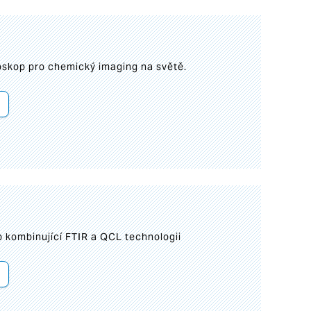
roskop pro chemický imaging na světě.
 kombinující FTIR a QCL technologii