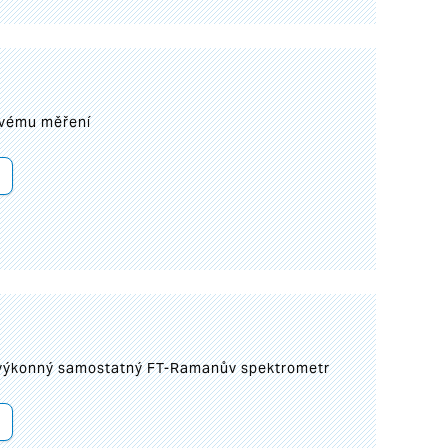
ovému měření
 výkonný samostatný FT-Ramanův spektrometr