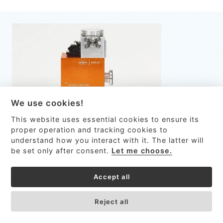
We use cookies!
This website uses essential cookies to ensure its
EMILIE
proper operation and tracking cookies to
understand how you interact with it. The latter will
První nano-elektro-mechanický (NEMS) FTIR analyzátor
be set only after consent.
Let me choose.
VÍCE INFORMACÍ >
Accept all
Reject all