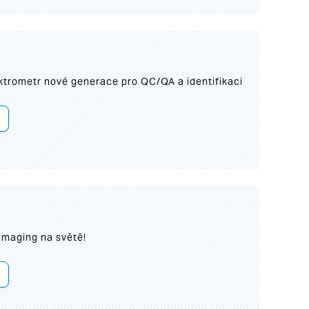
trometr nové generace pro QC/QA a identifikaci
imaging na světě!