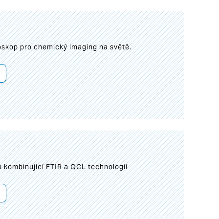
roskop pro chemický imaging na světě.
 kombinující FTIR a QCL technologii