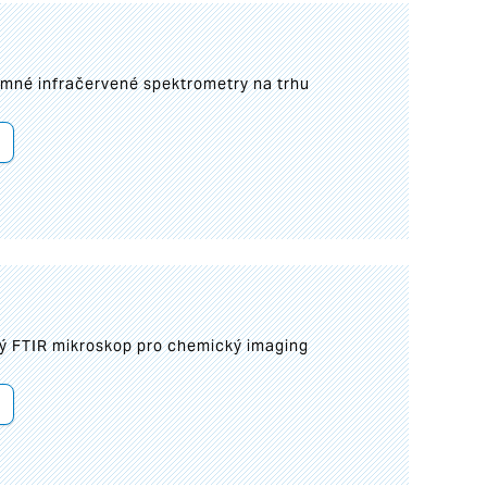
umné infračervené spektrometry na trhu
ý FTIR mikroskop pro chemický imaging