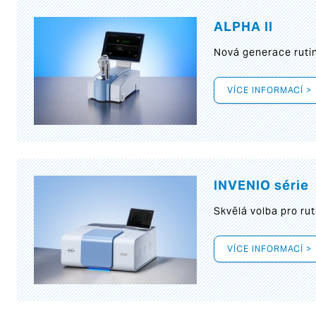
ALPHA II
Nová generace rutin
VÍCE INFORMACÍ >
INVENIO série
Skvělá volba pro rut
VÍCE INFORMACÍ >