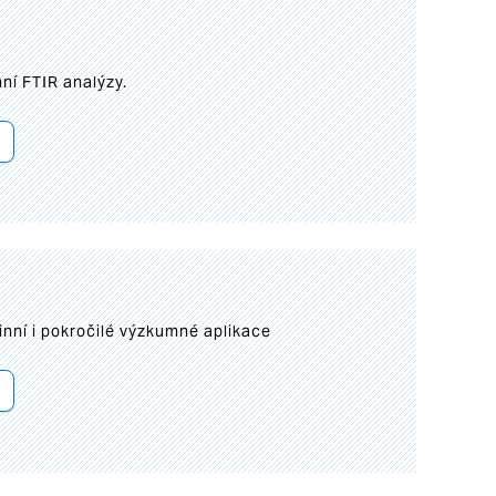
ní FTIR analýzy.
inní i pokročilé výzkumné aplikace