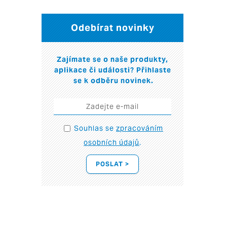
Odebírat novinky
Zajímate se o naše produkty,
aplikace či události? Přihlaste
se k odběru novinek.
Souhlas se
zpracováním
osobních údajů
.
POSLAT >