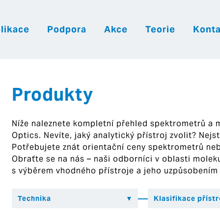
likace
Podpora
Akce
Teorie
Konta
|
|
|
Česky
English
Slovenija
Hrvatsk
Produkty
Níže naleznete kompletní přehled spektrometrů a
Optics. Nevíte, jaký analytický přístroj zvolit? Nej
Potřebujete znát orientační ceny spektrometrů ne
Obraťte se na nás – naši odborníci v oblasti mol
s výběrem vhodného přístroje a jeho uzpůsobením