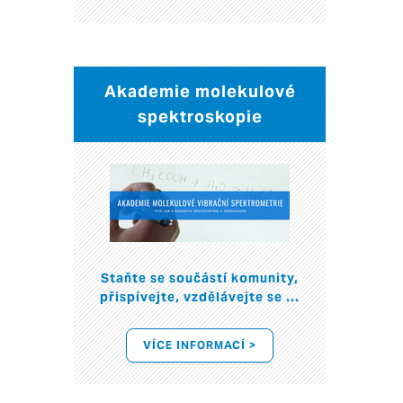
Akademie molekulové
spektroskopie
Staňte se součástí komunity,
přispívejte, vzdělávejte se ...
VÍCE INFORMACÍ >