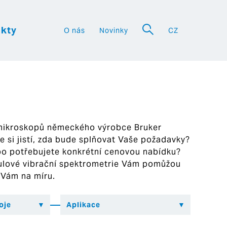
kty
O nás
Novinky
CZ
a
 mikroskopů německého výrobce Bruker
ste si jistí, zda bude splňovat Vaše požadavky?
bo potřebujete konkrétní cenovou nabídku?
ekulové vibrační spektrometrie Vám pomůžou
 Vám na míru.