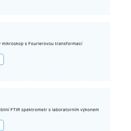
I
mikroskop s Fourierovou transformací
bilní FTIR spektrometr s laboratorním výkonem