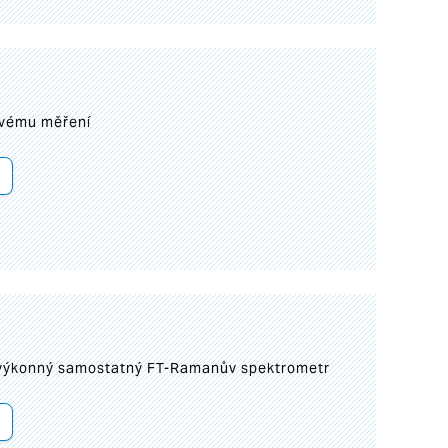
ovému měření
 výkonný samostatný FT-Ramanův spektrometr