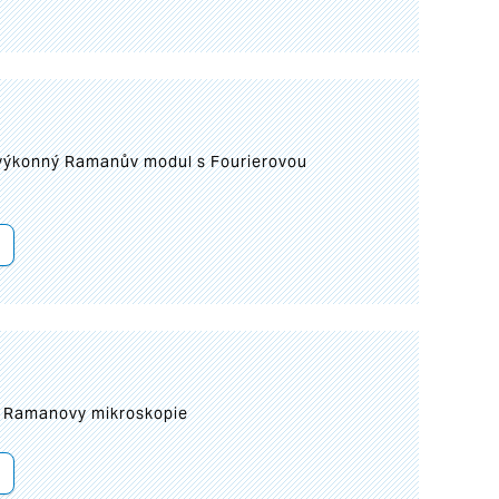
 výkonný Ramanův modul s Fourierovou
ní Ramanovy mikroskopie