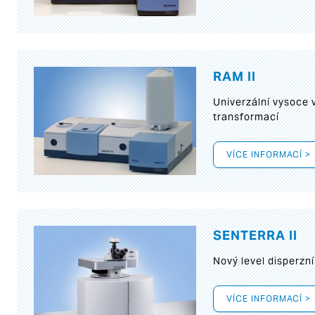
RAM II
Univerzální vysoce
transformací
VÍCE INFORMACÍ >
SENTERRA II
Nový level disperz
VÍCE INFORMACÍ >