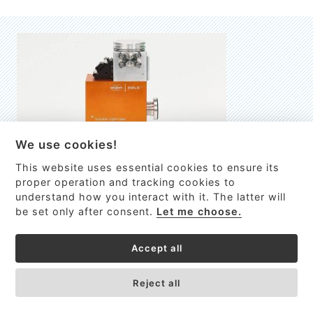
We use cookies!
This website uses essential cookies to ensure its
EMILIE
proper operation and tracking cookies to
understand how you interact with it. The latter will
První nano-elektro-mechanický (NEMS) FTIR analyzátor
be set only after consent.
Let me choose.
VÍCE INFORMACÍ >
Accept all
Reject all