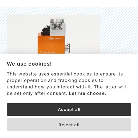
We use cookies!
This website uses essential cookies to ensure its
EMILIE
proper operation and tracking cookies to
understand how you interact with it. The latter will
První nano-elektro-mechanický (NEMS) FTIR analyzátor
be set only after consent.
Let me choose.
VÍCE INFORMACÍ >
Accept all
Reject all