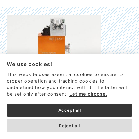
We use cookies!
This website uses essential cookies to ensure its
EMILIE
proper operation and tracking cookies to
understand how you interact with it. The latter will
První nano-elektro-mechanický (NEMS) FTIR analyzátor
be set only after consent.
Let me choose.
VÍCE INFORMACÍ >
Accept all
Reject all