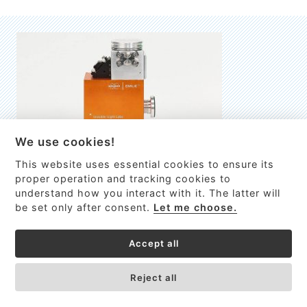
We use cookies!
This website uses essential cookies to ensure its
EMILIE
proper operation and tracking cookies to
understand how you interact with it. The latter will
První nano-elektro-mechanický (NEMS) FTIR analyzátor
be set only after consent.
Let me choose.
VÍCE INFORMACÍ >
Accept all
Reject all