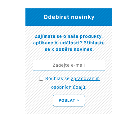
Odebírat novinky
Zajímate se o naše produkty,
aplikace či události? Přihlaste
se k odběru novinek.
Souhlas se
zpracováním
osobních údajů
.
POSLAT >