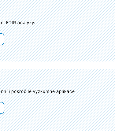
ní FTIR analýzy.
inní i pokročilé výzkumné aplikace