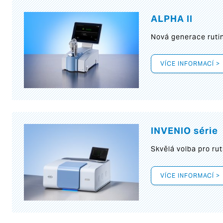
ALPHA II
Nová generace rutin
VÍCE INFORMACÍ >
INVENIO série
Skvělá volba pro rut
VÍCE INFORMACÍ >