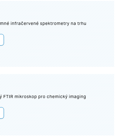
umné infračervené spektrometry na trhu
ý FTIR mikroskop pro chemický imaging