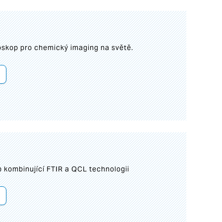
roskop pro chemický imaging na světě.
 kombinující FTIR a QCL technologii