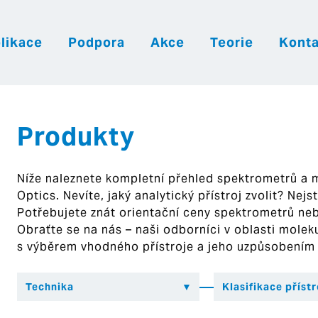
likace
Podpora
Akce
Teorie
Konta
|
|
|
Česky
English
Slovenija
Hrvatsk
Produkty
Níže naleznete kompletní přehled spektrometrů a
Optics. Nevíte, jaký analytický přístroj zvolit? Nej
Potřebujete znát orientační ceny spektrometrů ne
Obraťte se na nás – naši odborníci v oblasti mol
s výběrem vhodného přístroje a jeho uzpůsobením