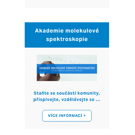
Akademie molekulové
spektroskopie
Staňte se součástí komunity,
přispívejte, vzdělávejte se ...
VÍCE INFORMACÍ >