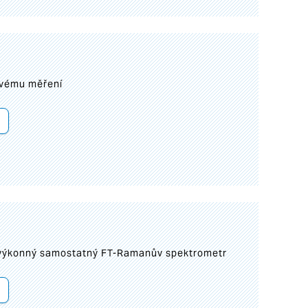
ovému měření
 výkonný samostatný FT-Ramanův spektrometr