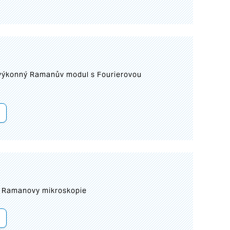
 výkonný Ramanův modul s Fourierovou
ní Ramanovy mikroskopie