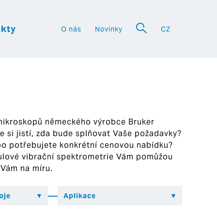
kty
O nás
Novinky
CZ
a
 mikroskopů německého výrobce Bruker
ste si jistí, zda bude splňovat Vaše požadavky?
bo potřebujete konkrétní cenovou nabídku?
ekulové vibrační spektrometrie Vám pomůžou
 Vám na míru.