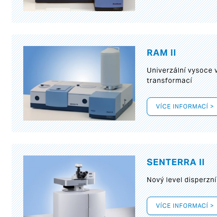
RAM II
Univerzální vysoce
transformací
VÍCE INFORMACÍ >
SENTERRA II
Nový level disperz
VÍCE INFORMACÍ >