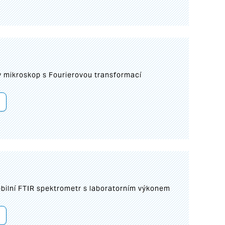
I
mikroskop s Fourierovou transformací
bilní FTIR spektrometr s laboratorním výkonem