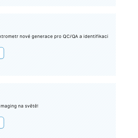
trometr nové generace pro QC/QA a identifikaci
imaging na světě!