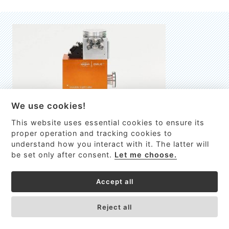
We use cookies!
This website uses essential cookies to ensure its
EMILIE
proper operation and tracking cookies to
understand how you interact with it. The latter will
První nano-elektro-mechanický (NEMS) FTIR analyzátor
be set only after consent.
Let me choose.
VÍCE INFORMACÍ >
Accept all
Reject all