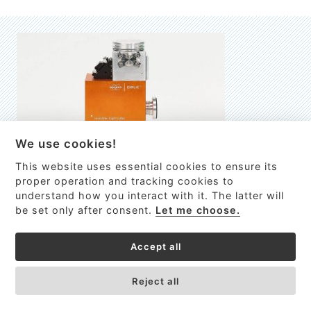
We use cookies!
This website uses essential cookies to ensure its
EMILIE
proper operation and tracking cookies to
understand how you interact with it. The latter will
První nano-elektro-mechanický (NEMS) FTIR analyzátor
be set only after consent.
Let me choose.
VÍCE INFORMACÍ >
Accept all
Reject all