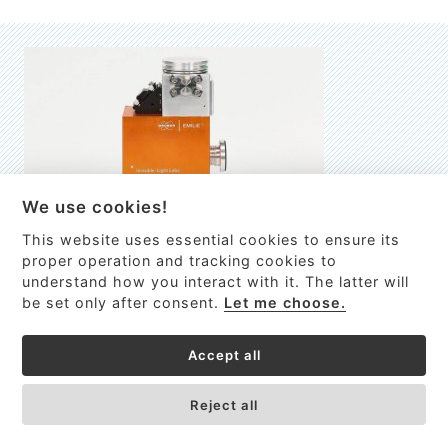
We use cookies!
This website uses essential cookies to ensure its
EMILIE
proper operation and tracking cookies to
understand how you interact with it. The latter will
První nano-elektro-mechanický (NEMS) FTIR analyzátor
be set only after consent.
Let me choose.
VÍCE INFORMACÍ >
Accept all
Reject all