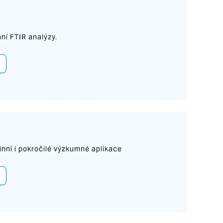
ní FTIR analýzy.
inní i pokročilé výzkumné aplikace