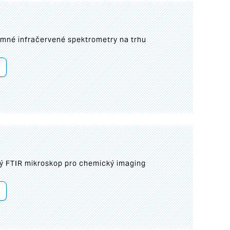
umné infračervené spektrometry na trhu
ý FTIR mikroskop pro chemický imaging