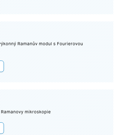
 výkonný Ramanův modul s Fourierovou
ní Ramanovy mikroskopie