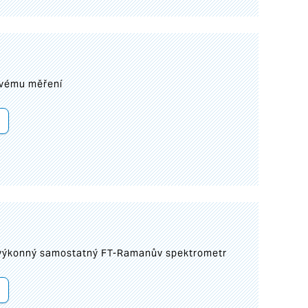
ovému měření
 výkonný samostatný FT-Ramanův spektrometr