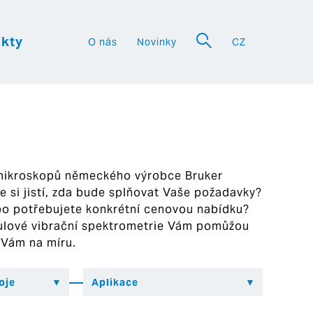
kty
O nás
Novinky
CZ
a
 mikroskopů německého výrobce Bruker
ste si jistí, zda bude splňovat Vaše požadavky?
bo potřebujete konkrétní cenovou nabídku?
ekulové vibrační spektrometrie Vám pomůžou
 Vám na míru.