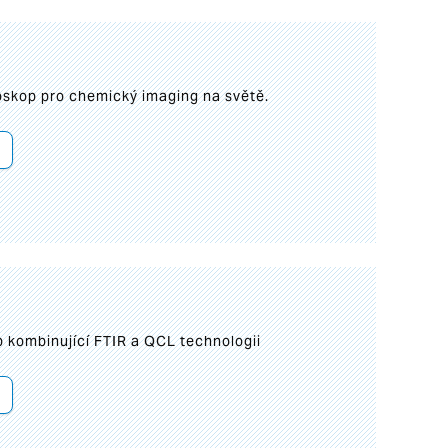
roskop pro chemický imaging na světě.
 kombinující FTIR a QCL technologii