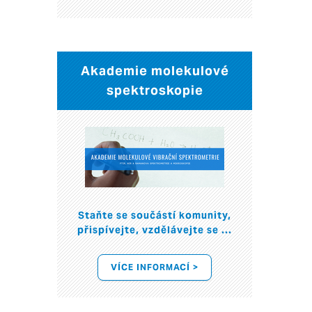
Akademie molekulové
spektroskopie
Staňte se součástí komunity,
přispívejte, vzdělávejte se ...
VÍCE INFORMACÍ >