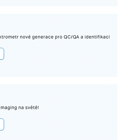
trometr nové generace pro QC/QA a identifikaci
imaging na světě!