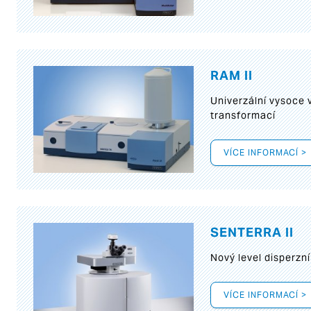
RAM II
Univerzální vysoce
transformací
VÍCE INFORMACÍ >
SENTERRA II
Nový level disperz
VÍCE INFORMACÍ >