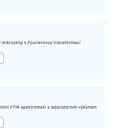
I
mikroskop s Fourierovou transformací
bilní FTIR spektrometr s laboratorním výkonem