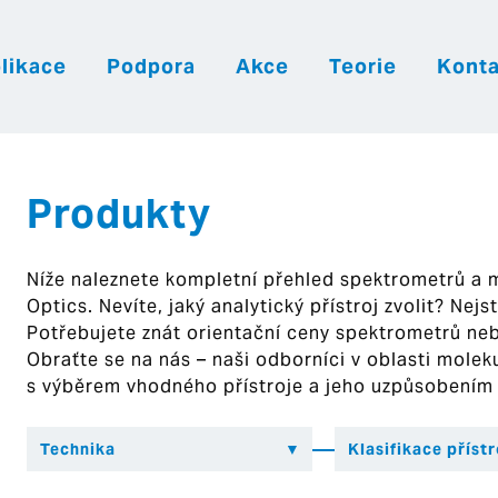
likace
Podpora
Akce
Teorie
Konta
|
|
|
Česky
English
Slovenija
Hrvatsk
Produkty
Níže naleznete kompletní přehled spektrometrů a
Optics. Nevíte, jaký analytický přístroj zvolit? Nej
Potřebujete znát orientační ceny spektrometrů ne
Obraťte se na nás – naši odborníci v oblasti mol
s výběrem vhodného přístroje a jeho uzpůsobením