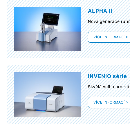
ALPHA II
Nová generace rutin
VÍCE INFORMACÍ >
INVENIO série
Skvělá volba pro rut
VÍCE INFORMACÍ >