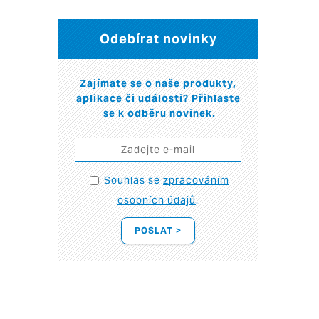
Odebírat novinky
Zajímate se o naše produkty,
aplikace či události? Přihlaste
se k odběru novinek.
Souhlas se
zpracováním
osobních údajů
.
POSLAT >