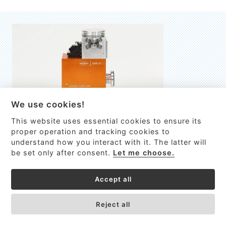
We use cookies!
This website uses essential cookies to ensure its
EMILIE
proper operation and tracking cookies to
understand how you interact with it. The latter will
První nano-elektro-mechanický (NEMS) FTIR analyzátor
be set only after consent.
Let me choose.
VÍCE INFORMACÍ >
Accept all
Reject all