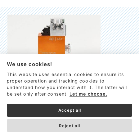
We use cookies!
This website uses essential cookies to ensure its
EMILIE
proper operation and tracking cookies to
understand how you interact with it. The latter will
První nano-elektro-mechanický (NEMS) FTIR analyzátor
be set only after consent.
Let me choose.
VÍCE INFORMACÍ >
Accept all
Reject all