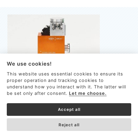
We use cookies!
This website uses essential cookies to ensure its
EMILIE
proper operation and tracking cookies to
understand how you interact with it. The latter will
První nano-elektro-mechanický (NEMS) FTIR analyzátor
be set only after consent.
Let me choose.
VÍCE INFORMACÍ >
Accept all
Reject all