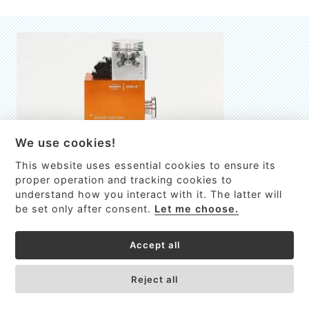
We use cookies!
This website uses essential cookies to ensure its
EMILIE
proper operation and tracking cookies to
understand how you interact with it. The latter will
První nano-elektro-mechanický (NEMS) FTIR analyzátor
be set only after consent.
Let me choose.
VÍCE INFORMACÍ >
Accept all
Reject all