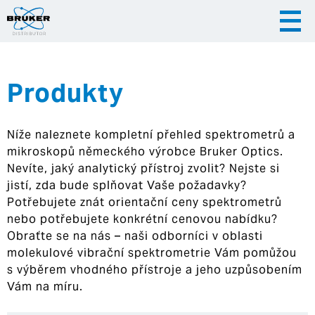
Produkty
|
|
Česky
English
Slovenija
Níže naleznete kompletní přehled spektrometrů a
|
Hrvatska
mikroskopů německého výrobce Bruker Optics.
Nevíte, jaký analytický přístroj zvolit? Nejste si
jistí, zda bude splňovat Vaše požadavky?
Potřebujete znát orientační ceny spektrometrů
nebo potřebujete konkrétní cenovou nabídku?
Obraťte se na nás – naši odborníci v oblasti
molekulové vibrační spektrometrie Vám pomůžou
s výběrem vhodného přístroje a jeho uzpůsobením
Vám na míru.