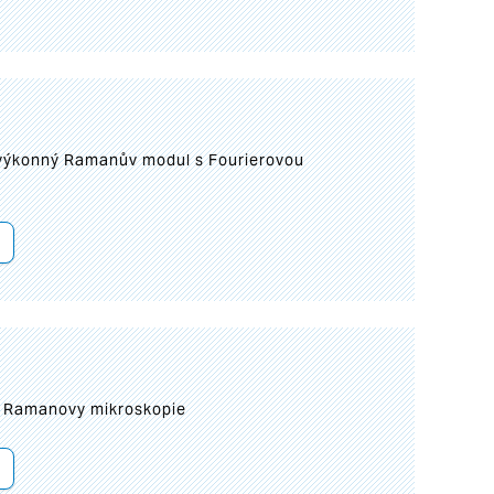
 výkonný Ramanův modul s Fourierovou
ní Ramanovy mikroskopie