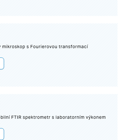
I
mikroskop s Fourierovou transformací
bilní FTIR spektrometr s laboratorním výkonem