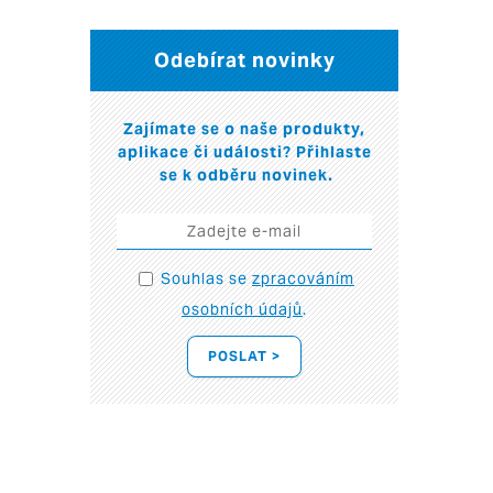
Odebírat novinky
Zajímate se o naše produkty,
aplikace či události? Přihlaste
se k odběru novinek.
Souhlas se
zpracováním
osobních údajů
.
POSLAT >