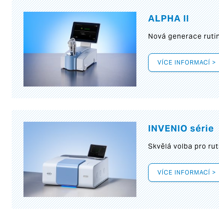
ALPHA II
Nová generace rutin
VÍCE INFORMACÍ >
INVENIO série
Skvělá volba pro rut
VÍCE INFORMACÍ >