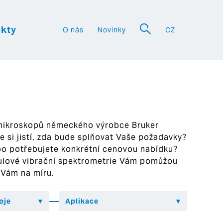
kty
O nás
Novinky
CZ
a
 mikroskopů německého výrobce Bruker
ste si jistí, zda bude splňovat Vaše požadavky?
bo potřebujete konkrétní cenovou nabídku?
ekulové vibrační spektrometrie Vám pomůžou
 Vám na míru.