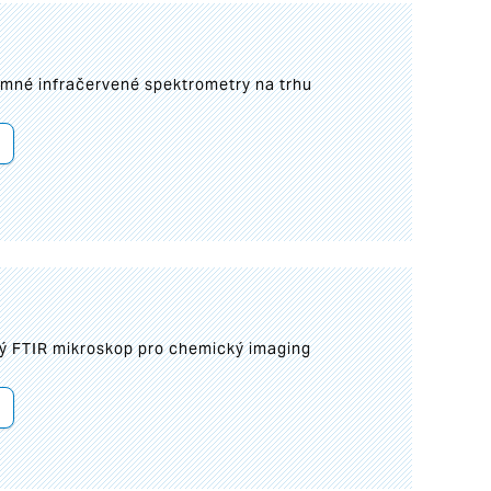
umné infračervené spektrometry na trhu
ý FTIR mikroskop pro chemický imaging