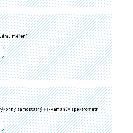
ovému měření
 výkonný samostatný FT-Ramanův spektrometr