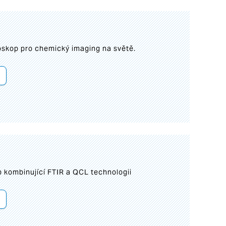
roskop pro chemický imaging na světě.
 kombinující FTIR a QCL technologii