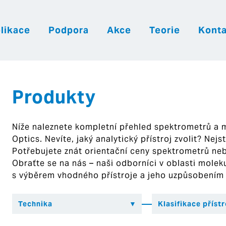
likace
Podpora
Akce
Teorie
Konta
|
|
|
Česky
English
Slovenija
Hrvatsk
Produkty
Níže naleznete kompletní přehled spektrometrů a
Optics. Nevíte, jaký analytický přístroj zvolit? Nej
Potřebujete znát orientační ceny spektrometrů ne
Obraťte se na nás – naši odborníci v oblasti mol
s výběrem vhodného přístroje a jeho uzpůsobením