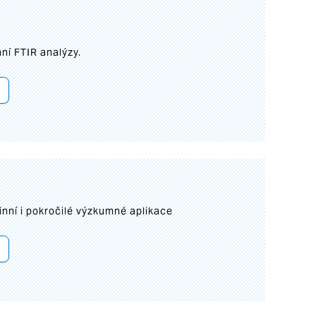
ní FTIR analýzy.
inní i pokročilé výzkumné aplikace