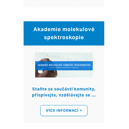
Akademie molekulové
spektroskopie
Staňte se součástí komunity,
přispívejte, vzdělávejte se ...
VÍCE INFORMACÍ >