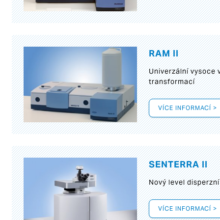
RAM II
Univerzální vysoce
transformací
VÍCE INFORMACÍ >
SENTERRA II
Nový level disperz
VÍCE INFORMACÍ >