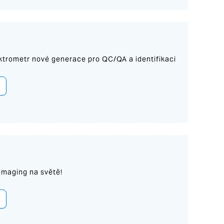
trometr nové generace pro QC/QA a identifikaci
imaging na světě!