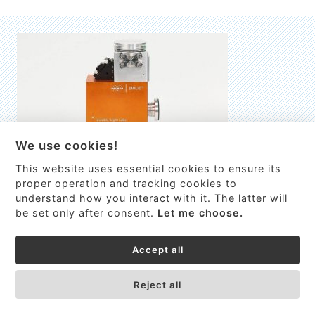
We use cookies!
This website uses essential cookies to ensure its
EMILIE
proper operation and tracking cookies to
understand how you interact with it. The latter will
První nano-elektro-mechanický (NEMS) FTIR analyzátor
be set only after consent.
Let me choose.
VÍCE INFORMACÍ >
Accept all
Reject all