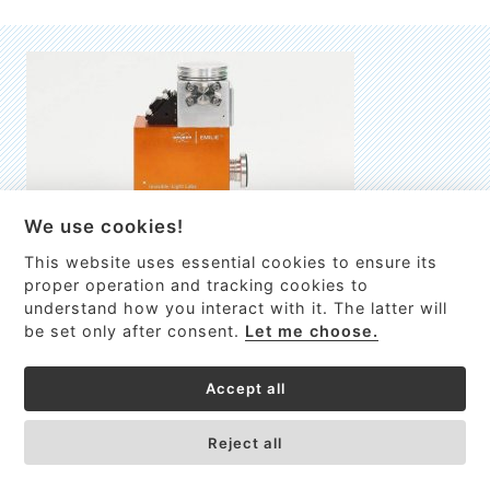
We use cookies!
This website uses essential cookies to ensure its
EMILIE
proper operation and tracking cookies to
understand how you interact with it. The latter will
První nano-elektro-mechanický (NEMS) FTIR analyzátor
be set only after consent.
Let me choose.
VÍCE INFORMACÍ >
Accept all
Reject all