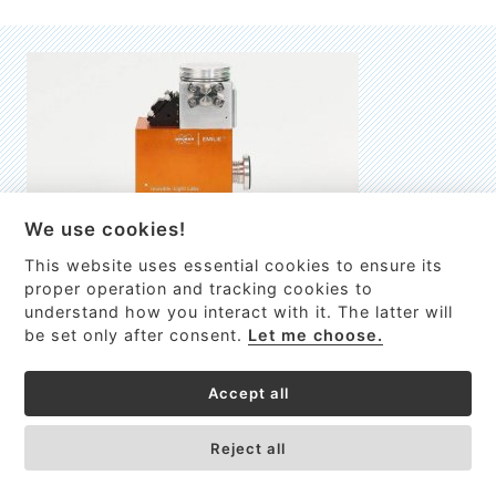
We use cookies!
This website uses essential cookies to ensure its
EMILIE
proper operation and tracking cookies to
understand how you interact with it. The latter will
První nano-elektro-mechanický (NEMS) FTIR analyzátor
be set only after consent.
Let me choose.
VÍCE INFORMACÍ >
Accept all
Reject all