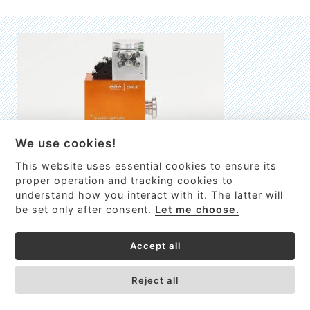
We use cookies!
This website uses essential cookies to ensure its
EMILIE
proper operation and tracking cookies to
understand how you interact with it. The latter will
První nano-elektro-mechanický (NEMS) FTIR analyzátor
be set only after consent.
Let me choose.
VÍCE INFORMACÍ >
Accept all
Reject all