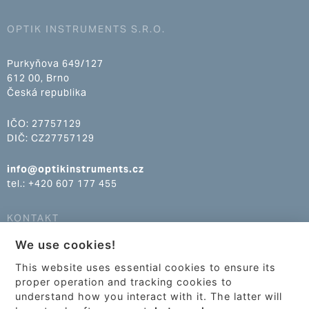
OPTIK INSTRUMENTS S.R.O.
Purkyňova 649/127
612 00, Brno
Česká republika
IČO: 27757129
DIČ: CZ27757129
info@optikinstruments.cz
tel.: +420 607 177 455
KONTAKT
We use cookies!
info@optikinstruments.cz
tel.: +420 607 177 455
This website uses essential cookies to ensure its
proper operation and tracking cookies to
understand how you interact with it. The latter will