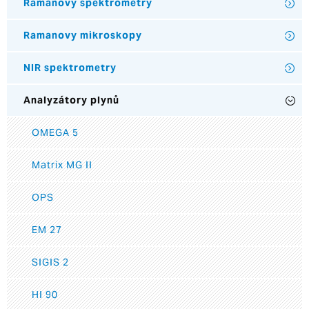
Ramanovy spektrometry
Ramanovy mikroskopy
NIR spektrometry
Analyzátory plynů
OMEGA 5
Matrix MG II
OPS
EM 27
SIGIS 2
HI 90