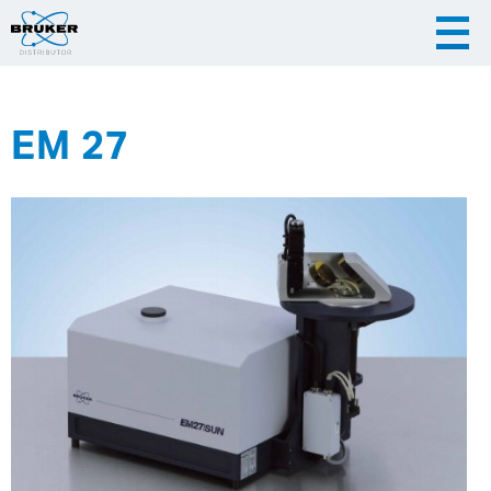
EM 27
|
|
Česky
English
Slovenija
|
Hrvatska