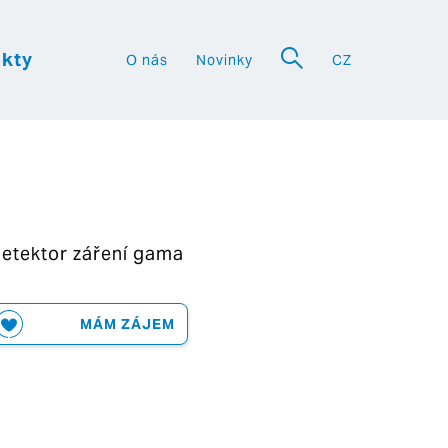
kty
O nás
Novinky
CZ
a
etektor záření gama
MÁM ZÁJEM