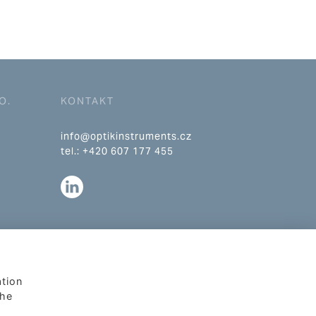
O.
KONTAKT
info@optikinstruments.cz
tel.: +420 607 177 455
ation
The