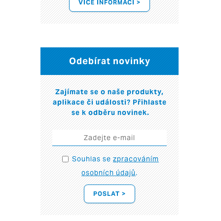
VÍCE INFORMACÍ >
Odebírat novinky
Zajímate se o naše produkty,
aplikace či události? Přihlaste
se k odběru novinek.
Souhlas se
zpracováním
osobních údajů
.
POSLAT >