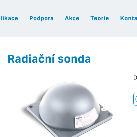
likace
Podpora
Akce
Teorie
Konta
|
|
|
Česky
English
Slovenija
Hrvatsk
Radiační sonda
D