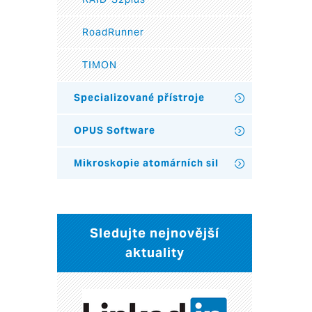
RoadRunner
TIMON
Specializované přístroje
OPUS Software
Mikroskopie atomárních sil
Sledujte nejnovější
aktuality