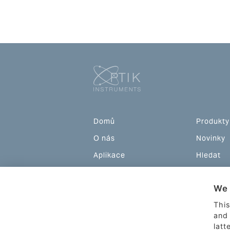
Domů
Produkty
O nás
Novinky
Aplikace
Hledat
Podpora
Akce
We 
Teorie
Kontakty
This
and 
latt