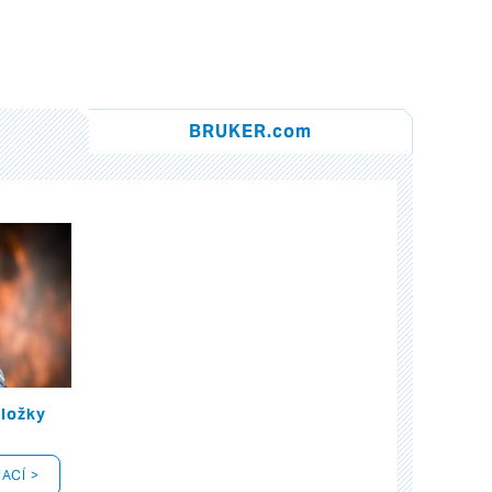
BRUKER.com
složky
ACÍ >