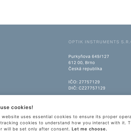
OPTIK INSTRUMENTS S.R.
Purkyňova 649/127
612 00, Brno
Česká republika
IČO: 27757129
DIČ: CZ27757129
info@optikinstruments.cz
use cookies!
tel.: +420 607 177 455
 website uses essential cookies to ensure its proper oper
tracking cookies to understand how you interact with it. 
er will be set only after consent.
Let me choose.