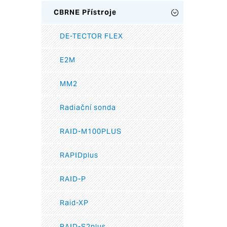
CBRNE Přístroje
DE-TECTOR FLEX
E2M
MM2
Radiační sonda
RAID-M100PLUS
RAPIDplus
RAID-P
Raid-XP
RAID-S2plus