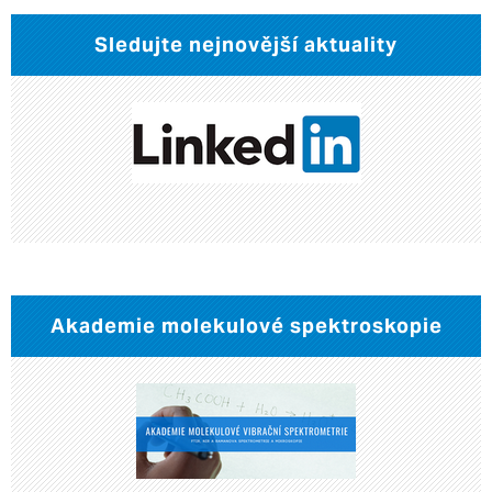
Sledujte nejnovější aktuality
Akademie molekulové spektroskopie