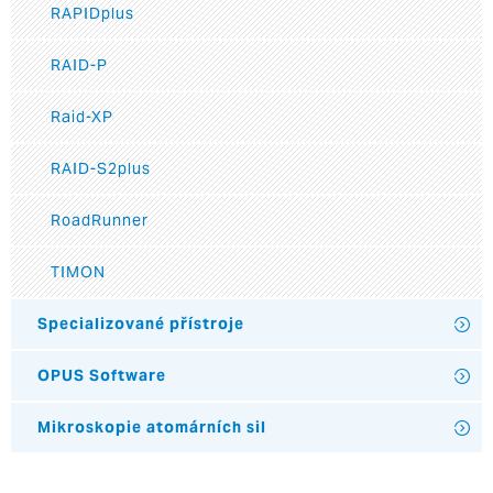
RAPIDplus
RAID-P
Raid-XP
RAID-S2plus
RoadRunner
TIMON
Specializované přístroje
OPUS Software
Mikroskopie atomárních sil