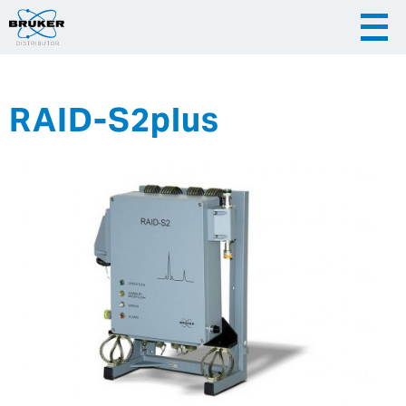
RAID-S2plus
|
|
Česky
English
Slovenija
|
Hrvatska