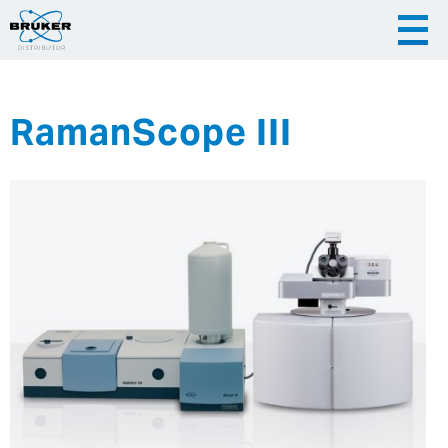
RamanScope III
|
|
Česky
English
Slovenija
|
Hrvatska