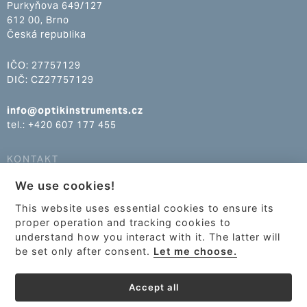
Purkyňova 649/127
612 00, Brno
Česká republika
IČO: 27757129
DIČ: CZ27757129
info@optikinstruments.cz
tel.: +420 607 177 455
KONTAKT
We use cookies!
info@optikinstruments.cz
tel.: +420 607 177 455
This website uses essential cookies to ensure its
proper operation and tracking cookies to
understand how you interact with it. The latter will
be set only after consent.
Let me choose.
Accept all