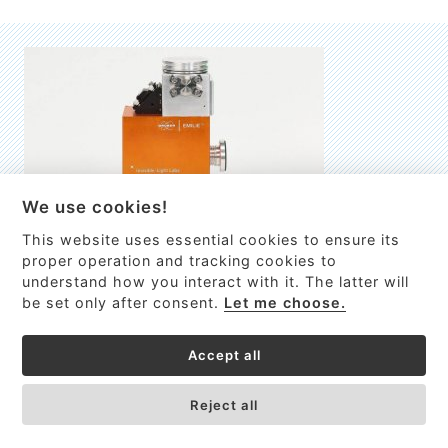
We use cookies!
This website uses essential cookies to ensure its
EMILIE
proper operation and tracking cookies to
understand how you interact with it. The latter will
První nano-elektro-mechanický (NEMS) FTIR analyzátor
be set only after consent.
Let me choose.
VÍCE INFORMACÍ >
Accept all
Reject all