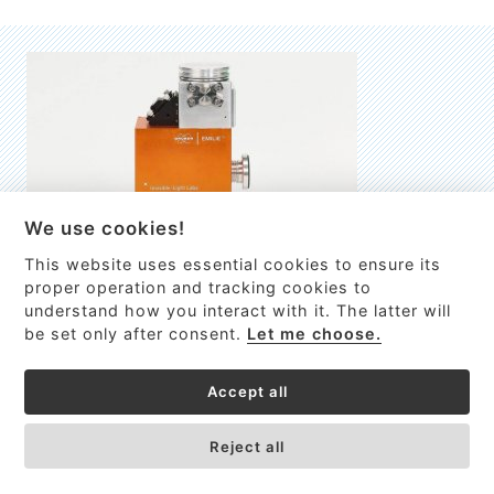
We use cookies!
This website uses essential cookies to ensure its
EMILIE
proper operation and tracking cookies to
understand how you interact with it. The latter will
První nano-elektro-mechanický (NEMS) FTIR analyzátor
be set only after consent.
Let me choose.
VÍCE INFORMACÍ >
Accept all
Reject all