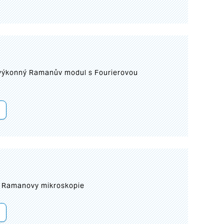
 výkonný Ramanův modul s Fourierovou
ní Ramanovy mikroskopie