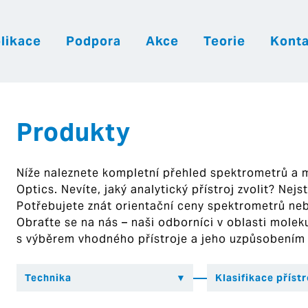
likace
Podpora
Akce
Teorie
Konta
|
|
|
Česky
English
Slovenija
Hrvatsk
Produkty
Níže naleznete kompletní přehled spektrometrů a
Optics. Nevíte, jaký analytický přístroj zvolit? Nej
Potřebujete znát orientační ceny spektrometrů ne
Obraťte se na nás – naši odborníci v oblasti mol
s výběrem vhodného přístroje a jeho uzpůsobením