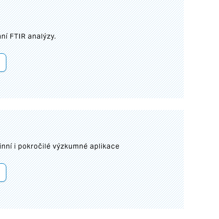
ní FTIR analýzy.
inní i pokročilé výzkumné aplikace