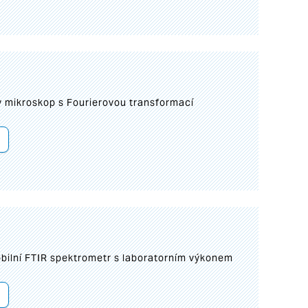
I
mikroskop s Fourierovou transformací
bilní FTIR spektrometr s laboratorním výkonem