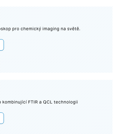
roskop pro chemický imaging na světě.
 kombinující FTIR a QCL technologii