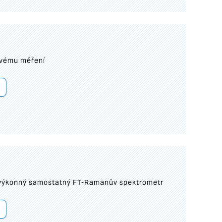
ovému měření
 výkonný samostatný FT-Ramanův spektrometr