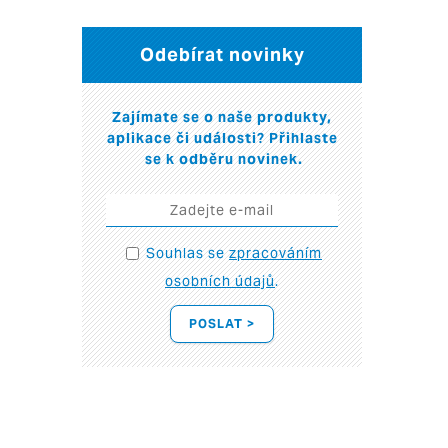
Odebírat novinky
Zajímate se o naše produkty,
aplikace či události? Přihlaste
se k odběru novinek.
Souhlas se
zpracováním
osobních údajů
.
POSLAT >