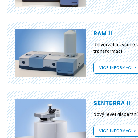
RAM II
Univerzální vysoce
transformací
VÍCE INFORMACÍ >
SENTERRA II
Nový level disperz
VÍCE INFORMACÍ >