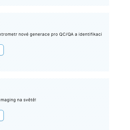
trometr nové generace pro QC/QA a identifikaci
imaging na světě!