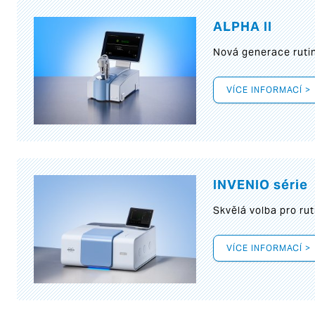
ALPHA II
Nová generace rutin
VÍCE INFORMACÍ >
INVENIO série
Skvělá volba pro rut
VÍCE INFORMACÍ >