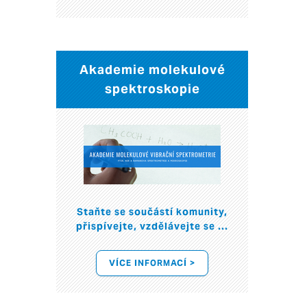
Akademie molekulové
spektroskopie
Staňte se součástí komunity,
přispívejte, vzdělávejte se ...
VÍCE INFORMACÍ >