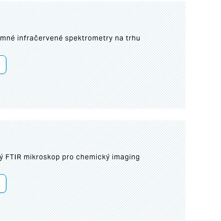
umné infračervené spektrometry na trhu
ý FTIR mikroskop pro chemický imaging