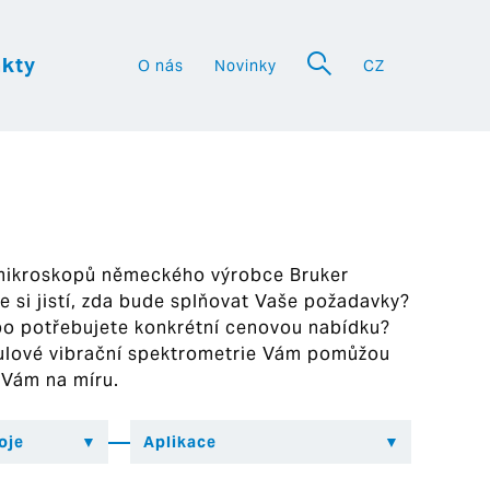
kty
O nás
Novinky
CZ
a
 mikroskopů německého výrobce Bruker
ste si jistí, zda bude splňovat Vaše požadavky?
bo potřebujete konkrétní cenovou nabídku?
ekulové vibrační spektrometrie Vám pomůžou
 Vám na míru.