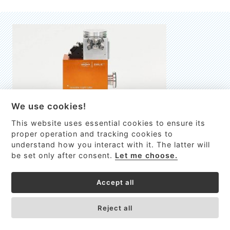
We use cookies!
This website uses essential cookies to ensure its
EMILIE
proper operation and tracking cookies to
understand how you interact with it. The latter will
První nano-elektro-mechanický (NEMS) FTIR analyzátor
be set only after consent.
Let me choose.
VÍCE INFORMACÍ >
Accept all
Reject all