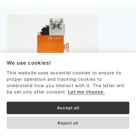
We use cookies!
This website uses essential cookies to ensure its
EMILIE
proper operation and tracking cookies to
understand how you interact with it. The latter will
První nano-elektro-mechanický (NEMS) FTIR analyzátor
be set only after consent.
Let me choose.
VÍCE INFORMACÍ >
Accept all
Reject all