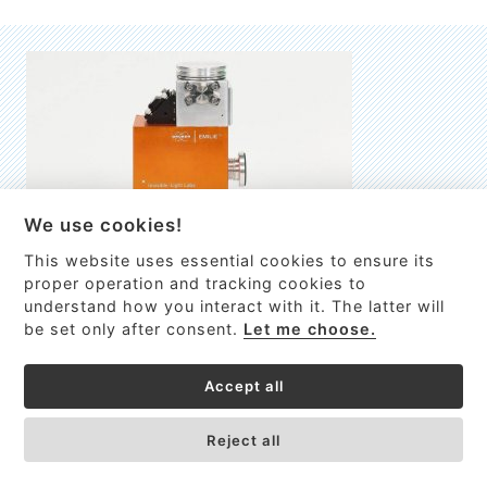
We use cookies!
This website uses essential cookies to ensure its
EMILIE
proper operation and tracking cookies to
understand how you interact with it. The latter will
První nano-elektro-mechanický (NEMS) FTIR analyzátor
be set only after consent.
Let me choose.
VÍCE INFORMACÍ >
Accept all
Reject all