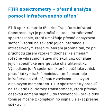
FTIR spektrometry – přesná analýza
pomocí infračerveného záření
FTIR spektrometrie (Fourier Transform Infrared
Spectroscopy) je pokročilá metoda infračervené
spektroskopie, která umožňuje přesně analyzovat
složení vzorků na základě jejich interakce s
infračerveným zářením. Měření probíhá tak, že při
průchodu záření vzorkem dochází ke změnám
rotačně vibračních stavů molekul, což odhaluje
jejich specifické energetické charakteristiky.
Výsledkem je IR spektrum, které slouží jako „otisk
prstu“ látky – každá molekula totiž absorbuje
infračervené záření jinak v závislosti na svých
dipólových momentech. FTIR spektrometry pracují
na základě Fourierovy transformace, která převádí
časovou doménu signálu do frekvenční – právě díky
tomu je možné z komplexního signálu získat přesné
spektrum.