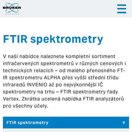
FTIR spektrometry
|
|
Česky
English
Slovenija
V naší nabídce naleznete kompletní sortiment
|
Hrvatska
infračervených spektrometrů v různých cenových i
technických relacích – od malého přenosného FT-
IR spektrometru ALPHA přes vyšší střední třídu
infraredů INVENIO až po nejvýkonnější IČ
spektrometry na trhu – FTIR spektrometry řady
Vertex. Zkrátka ucelená nabídka FTIR analyzátorů
pro všechny účely.