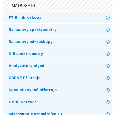
MATRIX-MF II
FTIR mikroskopy
Ramanovy spektrometry
Ramanovy mikroskopy
NIR spektrometry
Analyzátory plynů
CBRNE Přístroje
Specializované přístroje
OPUS Software
Mikroskopie atomárních sil