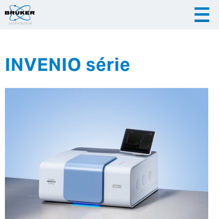
INVENIO série
|
|
Česky
English
Slovenija
|
Hrvatska