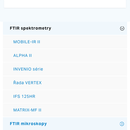
FTIR spektrometry
MOBILE-IR II
ALPHA II
INVENIO série
Řada VERTEX
IFS 125HR
MATRIX-MF II
FTIR mikroskopy