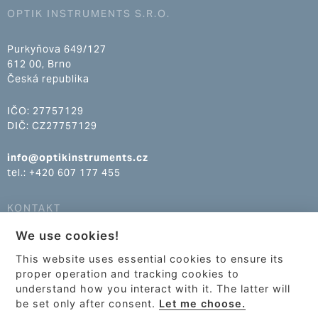
OPTIK INSTRUMENTS S.R.O.
Purkyňova 649/127
612 00, Brno
Česká republika
IČO: 27757129
DIČ: CZ27757129
info@optikinstruments.cz
tel.: +420 607 177 455
KONTAKT
We use cookies!
info@optikinstruments.cz
tel.: +420 607 177 455
This website uses essential cookies to ensure its
proper operation and tracking cookies to
understand how you interact with it. The latter will
be set only after consent.
Let me choose.