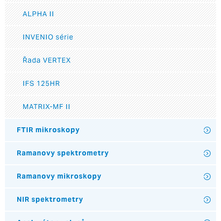
ALPHA II
INVENIO série
Řada VERTEX
IFS 125HR
MATRIX-MF II
FTIR mikroskopy
Ramanovy spektrometry
Ramanovy mikroskopy
NIR spektrometry