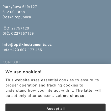
Purkyňova 649/127
612 00, Brno
Česká republika
IČO: 27757129
DIČ: CZ27757129
info@optikinstruments.cz
tel.: +420 607 177 455
KONTAKT
We use cookies!
info@optikinstruments.cz
tel.: +420 607 177 455
This website uses essential cookies to ensure its
proper operation and tracking cookies to
understand how you interact with it. The latter will
be set only after consent.
Let me choose.
Accept all