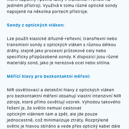
jediném přístroji. Využívá k tomu různé optické sondy
napojené na několika portech přístroje.
Sondy z optických vláken:
Lze použít klasické difuzně-reflexní, transflexní nebo
transmisní sondy z optických vláken s různou délkou
dráhy, stejně jako procesní průtokové cely nebo
specificky přizpůsobené sondy. K dispozici jsou různé
materiály sond, jako je nerezová ocel nebo slitina.
Měřící hlavy pro bezkontaktní měření:
NIR osvětlovací a detekční hlavy z optických vláken
pro bezkontaktní měření obsahují vlastní intenzivní NIR
zdroje, které přímo osvětlují vzorek. Výhodou takového
řešení je, že světlo nemusí cestovat
optickým vláknem tam a zpět, ale jde pouze
jednocestně, což minimalizuje ztráty. Rozptýlené
světlo je hlavou sbíráno a vede přes optický kabel dále