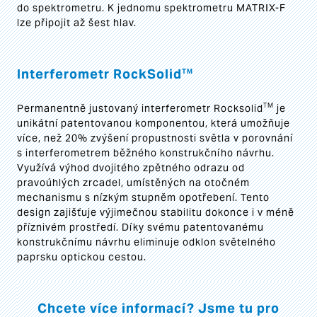
do spektrometru. K jednomu spektrometru MATRIX-F
lze připojit až šest hlav.
Interferometr RockSolid
TM
TM
Permanentně justovaný interferometr Rocksolid
je
unikátní patentovanou komponentou, která umožňuje
více, než 20% zvýšení propustnosti světla v porovnání
s interferometrem běžného konstrukčního návrhu.
Využívá výhod dvojitého zpětného odrazu od
pravoúhlých zrcadel, umístěných na otočném
mechanismu s nízkým stupněm opotřebení. Tento
design zajišťuje výjimečnou stabilitu dokonce i v méně
příznivém prostředí. Díky svému patentovanému
konstrukčnímu návrhu eliminuje odklon světelného
paprsku optickou cestou.
Chcete více informací? Jsme tu pro