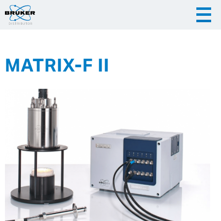
MATRIX-F II
|
|
Česky
English
Slovenija
|
Hrvatska