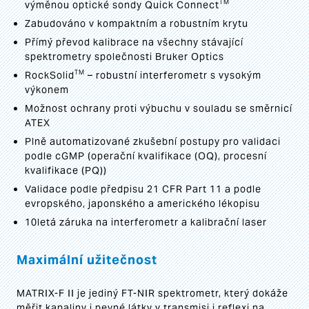
TM
výměnou optické sondy Quick Connect
Zabudováno v kompaktním a robustním krytu
Přímý převod kalibrace na všechny stávající
spektrometry společnosti Bruker Optics
TM
RockSolid
– robustní interferometr s vysokým
výkonem
Možnost ochrany proti výbuchu v souladu se směrnicí
ATEX
Plně automatizované zkušební postupy pro validaci
podle cGMP (operační kvalifikace (OQ), procesní
kvalifikace (PQ))
Validace podle předpisu 21 CFR Part 11 a podle
evropského, japonského a amerického lékopisu
10letá záruka na interferometr a kalibrační laser
Maximální užitečnost
MATRIX-F II je jediný FT-NIR spektrometr, který dokáže
měřit kapaliny i pevné látky v transmisi i reflexi na