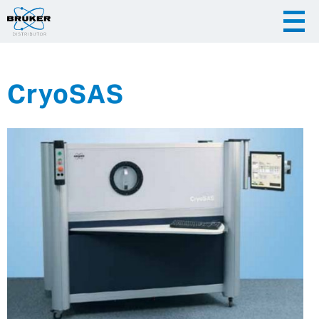
CryoSAS
|
|
Česky
English
Slovenija
|
Hrvatska