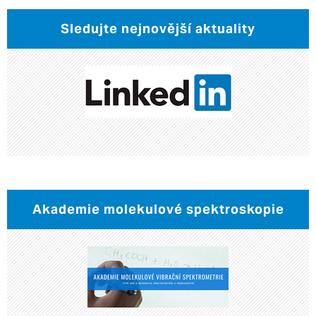
Sledujte nejnovější aktuality
Akademie molekulové spektroskopie