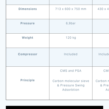
Dimensions
713 x 600 x 750 mm
430 x 
Pressure
6,9bar
Weight
120 kg
Compressor
Included
Includ
CMS and PSA
CM
Principle
Carbon molecular sieve
Carbon m
& Pressure Swing
& Pre
Adsorbtion
Ad
Video