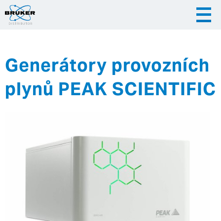
Generátory provozních
|
|
Česky
English
Slovenija
plynů PEAK SCIENTIFIC
|
Hrvatska