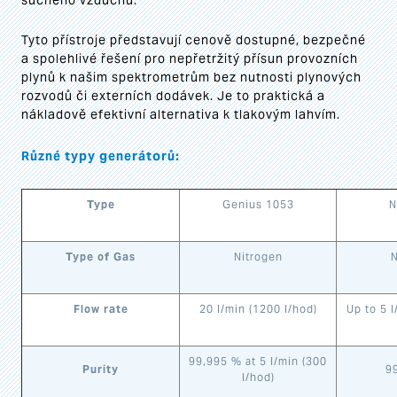
suchého vzduchu.
Tyto přístroje představují cenově dostupné, bezpečné
a spolehlivé řešení pro nepřetržitý přísun provozních
plynů k našim spektrometrům bez nutnosti plynových
rozvodů či externích dodávek. Je to praktická a
nákladově efektivní alternativa k tlakovým lahvím.
Různé typy generátorů:
Type
Genius 1053
N
Type of Gas
Nitrogen
N
Flow rate
20 l/min (1200 l/hod)
Up to 5 l
99,995 % at 5 l/min (300
Purity
9
l/hod)