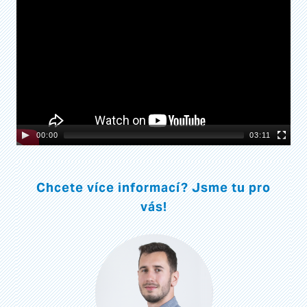
Player
00:00
03:11
Chcete více informací? Jsme tu pro
vás!