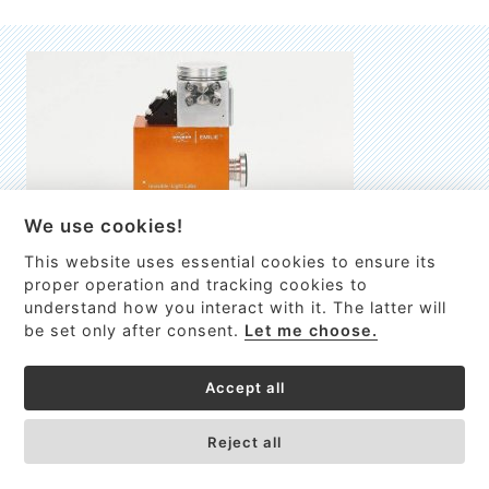
We use cookies!
This website uses essential cookies to ensure its
EMILIE
proper operation and tracking cookies to
understand how you interact with it. The latter will
První nano-elektro-mechanický (NEMS) FTIR analyzátor
be set only after consent.
Let me choose.
VÍCE INFORMACÍ >
Accept all
Reject all