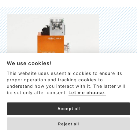
We use cookies!
This website uses essential cookies to ensure its
EMILIE
proper operation and tracking cookies to
understand how you interact with it. The latter will
První nano-elektro-mechanický (NEMS) FTIR analyzátor
be set only after consent.
Let me choose.
VÍCE INFORMACÍ >
Accept all
Reject all