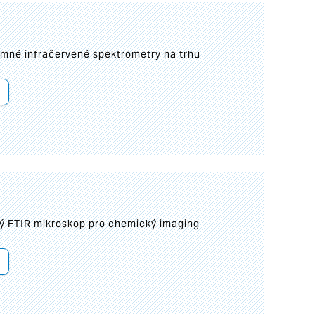
umné infračervené spektrometry na trhu
ý FTIR mikroskop pro chemický imaging