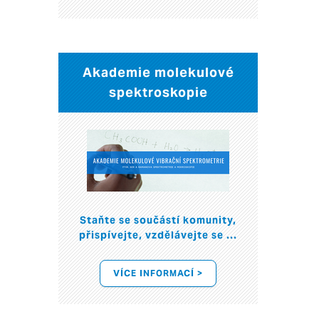
Akademie molekulové
spektroskopie
Staňte se součástí komunity,
přispívejte, vzdělávejte se ...
VÍCE INFORMACÍ >