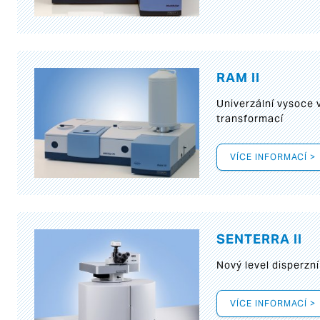
RAM II
Univerzální vysoce
transformací
VÍCE INFORMACÍ >
SENTERRA II
Nový level disperz
VÍCE INFORMACÍ >