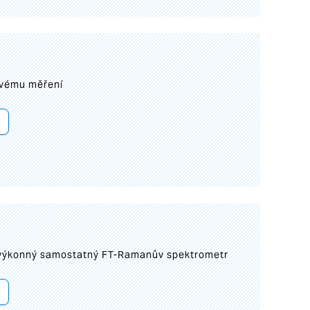
ovému měření
 výkonný samostatný FT-Ramanův spektrometr