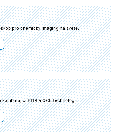
roskop pro chemický imaging na světě.
 kombinující FTIR a QCL technologii