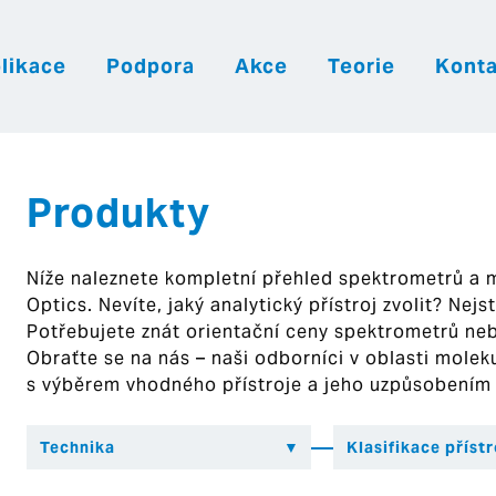
likace
Podpora
Akce
Teorie
Konta
|
|
|
Česky
English
Slovenija
Hrvatsk
Produkty
Níže naleznete kompletní přehled spektrometrů a
Optics. Nevíte, jaký analytický přístroj zvolit? Nej
Potřebujete znát orientační ceny spektrometrů ne
Obraťte se na nás – naši odborníci v oblasti mol
s výběrem vhodného přístroje a jeho uzpůsobením