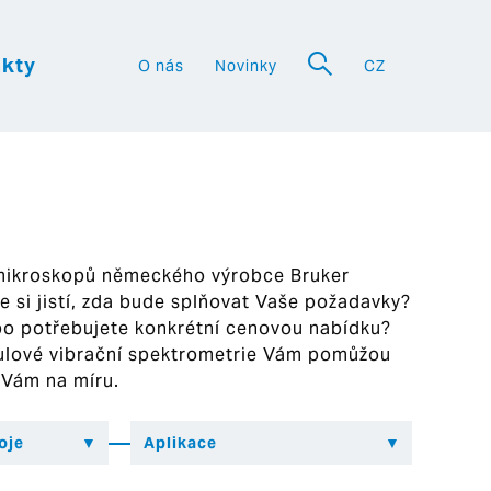
kty
O nás
Novinky
CZ
a
 mikroskopů německého výrobce Bruker
ste si jistí, zda bude splňovat Vaše požadavky?
bo potřebujete konkrétní cenovou nabídku?
ekulové vibrační spektrometrie Vám pomůžou
 Vám na míru.