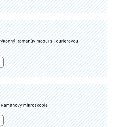
 výkonný Ramanův modul s Fourierovou
ní Ramanovy mikroskopie