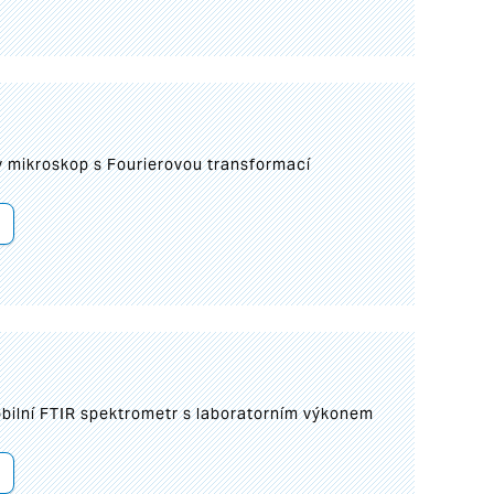
I
mikroskop s Fourierovou transformací
bilní FTIR spektrometr s laboratorním výkonem