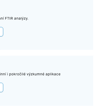
ní FTIR analýzy.
inní i pokročilé výzkumné aplikace