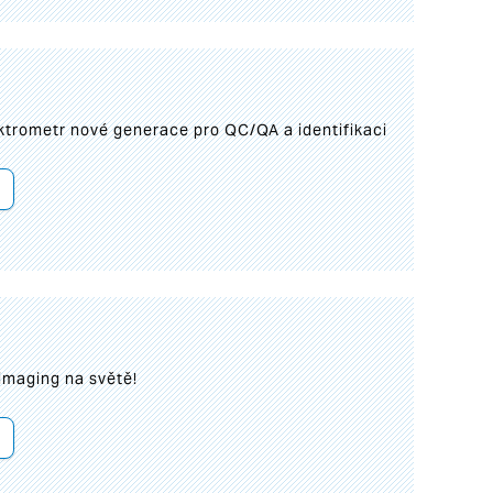
trometr nové generace pro QC/QA a identifikaci
imaging na světě!