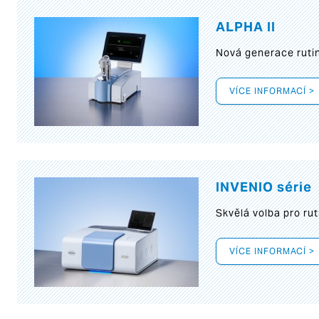
ALPHA II
Nová generace rutin
VÍCE INFORMACÍ >
INVENIO série
Skvělá volba pro rut
VÍCE INFORMACÍ >