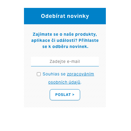
Odebírat novinky
Zajímate se o naše produkty,
aplikace či události? Přihlaste
se k odběru novinek.
Souhlas se
zpracováním
osobních údajů
.
POSLAT >