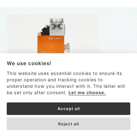
We use cookies!
This website uses essential cookies to ensure its
EMILIE
proper operation and tracking cookies to
understand how you interact with it. The latter will
První nano-elektro-mechanický (NEMS) FTIR analyzátor
be set only after consent.
Let me choose.
VÍCE INFORMACÍ >
Accept all
Reject all