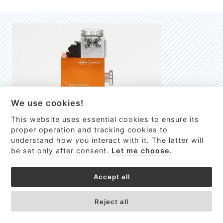
We use cookies!
This website uses essential cookies to ensure its
EMILIE
proper operation and tracking cookies to
understand how you interact with it. The latter will
První nano-elektro-mechanický (NEMS) FTIR analyzátor
be set only after consent.
Let me choose.
VÍCE INFORMACÍ >
Accept all
Reject all