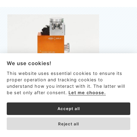
We use cookies!
This website uses essential cookies to ensure its
EMILIE
proper operation and tracking cookies to
understand how you interact with it. The latter will
První nano-elektro-mechanický (NEMS) FTIR analyzátor
be set only after consent.
Let me choose.
VÍCE INFORMACÍ >
Accept all
Reject all