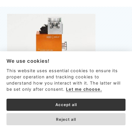
We use cookies!
This website uses essential cookies to ensure its
EMILIE
proper operation and tracking cookies to
understand how you interact with it. The latter will
První nano-elektro-mechanický (NEMS) FTIR analyzátor
be set only after consent.
Let me choose.
VÍCE INFORMACÍ >
Accept all
Reject all